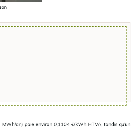
ison
e à 6 MWh/an) paie environ 0,1104 €/kWh HTVA, tandis qu’un