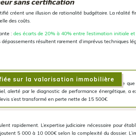
ur sans certification
fié créent une illusion de rationalité budgétaire. La réalité fi
lle des coûts.
ante :
des écarts de 20% à 40% entre l’estimation initiale et 
s dépassements résultent rarement d’imprévus techniques lég
iée sur la valorisation immobilière
entrepreneur non certifié a découvert lors de la revente q
tiel, alerté par le diagnostic de performance énergétique, a
 devis s’est transformé en perte nette de 15 500€.
ent rapidement. L’expertise judiciaire nécessaire pour établ
ajoutent 5 000 à 10 000€ selon la complexité du dossier. L’