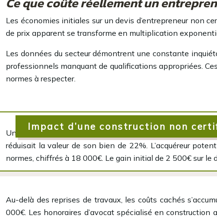
Ce que coûte réellement un entreprene
Les économies initiales sur un devis d’entrepreneur non certi
de prix apparent se transforme en multiplication exponentie
Les données du secteur démontrent une constante inquiét
professionnels manquant de qualifications appropriées. Ce
normes à respecter.
Impact d’une construction non certif
Un propriétaire ayant fait réaliser une extension par un 
réduisait la valeur de son bien de 22%. L’acquéreur poten
normes, chiffrés à 18 000€. Le gain initial de 2 500€ sur le
Au-delà des reprises de travaux, les coûts cachés s’accumul
000€. Les honoraires d’avocat spécialisé en construction 